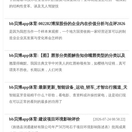
的结构性变革。谈及无人驾驶技
粉厂家推荐指
讯-快科技--科技
白刚玉
南：淄博板状刚
改动未来
宝泰隆：公
bb贝博app体育:002282博深股份的企业内在价值分析与点评2026
玉微粉公司优
司石墨矿资源主
你真的了解
[2026-07-31 02:18:10]
是因为我想当作一个样本来观察，一个地方国资收购一家经营还算可以的制
选！
造业企业其发展与变化将会怎样的
要为晶质石墨
什么是棕刚玉吗
2026年6月
淄博板状刚玉微
钻石最新资
bb贝博app体育:【图】唇形分类图解告知你嘴唇类型的分类以及
粉厂家推荐指
讯-快科技--科技
刚玉行情
审美观
[2026-07-26 05:30:52]
翘显得幽默。我国古典文学中对美人的红唇称颂有加，如樱桃与绽桃，真可
南：淄博板状刚
改动未来
谓美不胜收。长期以来，人们对美
勇于挑大梁 争
更多>>
玉微粉公司优
当排头兵——赣州
重磅RBR：
章贡区推动经济社
2017年全球
装置机器人_
bb贝博app体育:最新更新_智能设备_运动_轿车_才智出行频道_天
选！
会高水平质量的发
TOP50机器人公司
装置机器人新闻资
极网
[2026-07-24 08:58:32]
潜江市公共查
智能蓝牙音箱精干什么？听歌，看电影、查资料或许操控家电，这是咱们现
展纪实
中国两家公司再次
讯及技能解决方案
在可以正常的看到的最多的功用了
验查验测验中心正
2026年4月新
上榜
- OFweek网
式挂牌
消息：巩义知名强
7x7xV51
磁磁选机供应商欧
如何通过棚拍
bb贝博app体育:建设项目环境影响评价
[2026-07-24 08:58:22]
瑞重工深度解析与
展现人身美体艺术
痴车电汉_痴
《旌德县润通建材有限公司年产50万吨石子项目环境影响陈述表》批阅成果