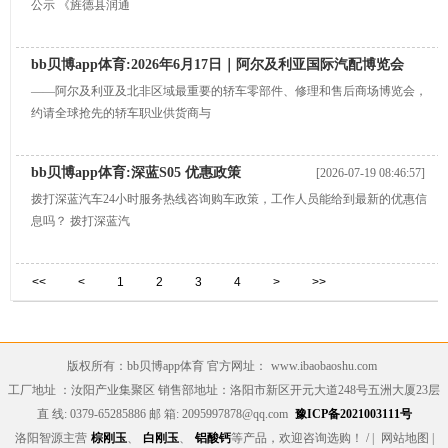
选型指南
之美
公示 《旌德县润通
车电汉V
bb贝博app体育:2026年6月17日｜阿尔及利亚国际汽配博览会
EquipAuto Algeria
[2026-07-22 13:04:22]
——阿尔及利亚及北非区域最重要的轿车零部件、修理和售后商场博览会，
约请全球抢先的轿车职业供货商与
bb贝博app体育:深蓝S05 优惠政策
[2026-07-19 08:46:57]
拨打深蓝汽车24小时服务热线咨询购车政策，工作人员能给到最新的优惠信
息吗？ 拨打深蓝汽
<<
<
1
2
3
4
>
>>
版权所有：bb贝博app体育 官方网址：
www.ibaobaoshu.com
工厂地址 ：汝阳产业集聚区 销售部地址：洛阳市新区开元大道248号五洲大厦23层
直 线: 0379-65285886 邮 箱: 2095997878@qq.com
豫ICP备2021003111号
洛阳智源主营
棕刚玉
、
白刚玉
、
铝酸钙
等产品，欢迎咨询选购！ /
|
网站地图
|