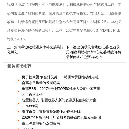
完成《能源审计报告》和《节能规划》，积极地推进公司节能减排工作。本
公司通过生产结构的调整、应用先进节能技术等措施、对旧工艺、旧设备做
改造，吨钢综合能耗及可比能耗分别比去年同期下降4.14%和2.74%。本公司
还积极开展余能余热的回收利用工作，2007年自发电量达5.34亿kWh，同比
增长76.83%。
上一篇:
邯郸加速推进京津科技成果转
下一篇:
金茂璞元售楼处电话(金茂璞
化孵化
元)楼盘网站-营销中心电话-楼盘详情•
最新价格-户型图-容积率
相关阅读推荐
勇于挑大梁 争当排头兵——赣州章贡区推动经济社
会高水平质量的发展纪实
重磅RBR：2017年全球TOP50机器人公司中国两家
公司再次上榜
装置机器人_装置机器人新闻资讯及技能解决方案 -
OFweek网
潜江市公共查验查验测验中心正式挂牌
2026年4月新消息：巩义知名强磁磁选机供应商欧瑞
重工深度解析与选型指南