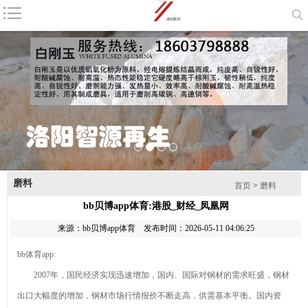
咨询电话：
18603798888
首页
公司简介
产品中心
新闻资讯
耐火材料
磨料
联系我们
网站地图
1
2
3
4
磨料
产品列表
首页
>
磨料
bb贝博app体育:港股_财经_凤凰网
棕刚玉
来源：
bb贝博app体育
发布时间：2026-05-11 04:06:25
钻石最新资
bb体育app:
讯-快科技--科技
2026年8月
2007年，国民经济实现迅速增加，国内、国际对钢材的需求旺盛，钢材
改动未来
金刚砂厂家推荐
产业链上的
出口大幅度的增加，钢材市场行情报价不断走高，供需基本平衡。国内资
指南：除锈金刚
山东好品牌丨藏
棕刚玉的主