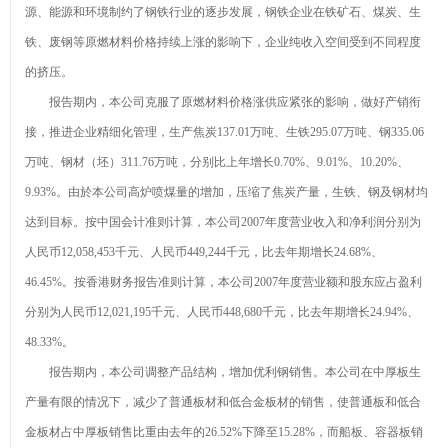
源、能源和环境制约了钢铁行业的逐步发展，钢铁企业在铁矿石、煤炭、生
砂喷砂黑磨料公
在玻璃中
要成分有什么
白刚玉
铁、废钢等原燃材料价格持续上涨的影响下，企业纯收入空间受到不同程度
司优选！
的“黑”科技
钻石最新资
的挤压。
讯-快科技--科技
2026年8月
报告期内，本公司克服了原燃材料价格涨供应紧张的影响，做好产销衔
改动未来
金刚砂厂家推荐
接，推进企业精细化管理，生产焦炭137.01万吨、生铁295.07万吨、钢335.06
产业链上的
万吨、钢材（坯）311.76万吨，分别比上年增长0.70%、9.01%、10.20%、
指南：除锈金刚
山东好品牌丨藏
棕刚玉的主
9.93%。由於本公司高炉喷煤量的增加，压缩了焦炭产量，生铁、钢及钢材均
砂喷砂黑磨料公
在玻璃中
要成分有什么
达到目标。按中国会计准则计算，本公司2007年度营业收入和净利润分别为
司优选！
的“黑”科技
人民币12,058,453千元、人民币449,244千元，比去年期增长24.68%、
46.45%。按香港财务报告准则计算，本公司2007年度营业额和股东应占盈利
分别为人民币12,021,195千元、人民币448,680千元，比去年期增长24.94%、
48.33%。
报告期内，本公司调整产品结构，增加优利钢销售。本公司在中厚板生
产量有限的情况下，减少了普通板材和低合金板材的销售，使普通板和低合
金板材占中厚板销售比重由去年的26.52%下降至15.28%，而船板、容器板销