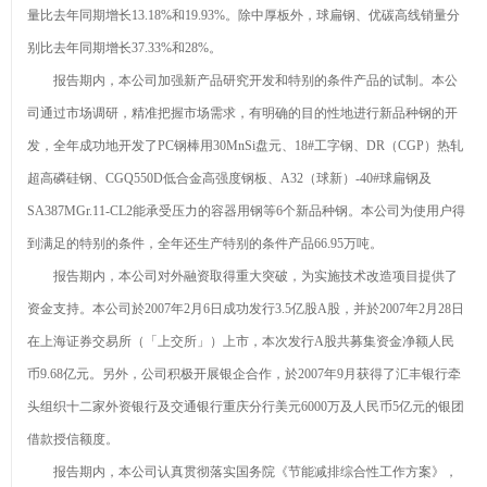
量比去年同期增长13.18%和19.93%。除中厚板外，球扁钢、优碳高线销量分
别比去年同期增长37.33%和28%。
报告期内，本公司加强新产品研究开发和特别的条件产品的试制。本公
司通过市场调研，精准把握市场需求，有明确的目的性地进行新品种钢的开
发，全年成功地开发了PC钢棒用30MnSi盘元、18#工字钢、DR（CGP）热轧
超高磷硅钢、CGQ550D低合金高强度钢板、A32（球新）-40#球扁钢及
SA387MGr.11-CL2能承受压力的容器用钢等6个新品种钢。本公司为使用户得
到满足的特别的条件，全年还生产特别的条件产品66.95万吨。
报告期内，本公司对外融资取得重大突破，为实施技术改造项目提供了
资金支持。本公司於2007年2月6日成功发行3.5亿股A股，并於2007年2月28日
在上海证券交易所（「上交所」）上市，本次发行A股共募集资金净额人民
币9.68亿元。另外，公司积极开展银企合作，於2007年9月获得了汇丰银行牵
头组织十二家外资银行及交通银行重庆分行美元6000万及人民币5亿元的银团
借款授信额度。
报告期内，本公司认真贯彻落实国务院《节能减排综合性工作方案》，