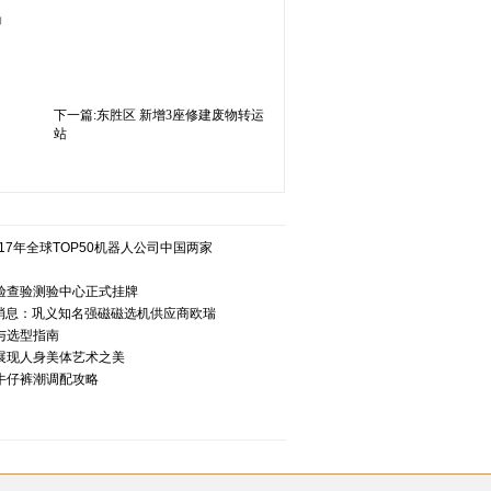
场
下一篇:
东胜区 新增3座修建废物转运
站
017年全球TOP50机器人公司中国两家
验查验测验中心正式挂牌
新消息：巩义知名强磁磁选机供应商欧瑞
与选型指南
展现人身美体艺术之美
牛仔裤潮调配攻略