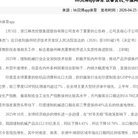
bb贝博app体育:设备资讯_中服网
来源：
bb贝博app体育
发布时间：2026-04-25 19
bb体育app:
2月5日，浙江棒杰控股集团股份有限公司发布了重要的公告称，公司及核心子公司
棒杰”）近日收到扬州经济技术开发区人民法院送达的（2026）苏1091破1号《决定
重整阶段各项相关工作，标志着扬州棒杰重整程序进入实质性推进阶段。...[详细]
2025年，缝制机械行业企业加快技术创新，积极开拓内外市场，推动产品升级换
善，外贸中速增长，但是在内外多种因素综合影响下，内销大幅度地下跌，直接拉动行业经
印度是全球重要的纺织品消费和出口大国，纺织服装行业在印度制造业GDP中占比达1
态势，前三季度GDP同比增速均超过7%，在全球主要大型经济体中领先。上半年，
业生产指数、服装制造业工业生产指数保持比较高水平，月均服装出口额达到14.78亿美
需市场发展势头带动下，印度缝制机械进口额在前三季度保持40%左右的快速地增长。...
2025年10月，全球经济稳步的增长进一步趋缓，在“对等关税”等政策影响下，发
滑。我国缝制机械产品出口2.93亿美元，同比下降4.41%，环比下降10.70%，出口
至今首现负增长。其中对南亚、南美、非洲中/南部区域市场出口额同比持续增长，而