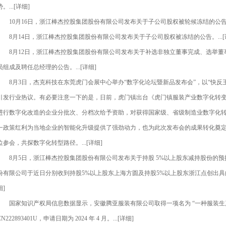
势。...[详细]
10月16日，浙江棒杰控股集团股份有限公司发布关于子公司股权被轮候冻结的公告。..
8月14日，浙江棒杰控股集团股份有限公司发布关于子公司股权被冻结的公告。...[
8月12日，浙江棒杰控股集团股份有限公司发布关于补选非独立董事完成、选举董
员组成及聘任总经理的公告。...[详细]
8月3日，杰克科技在东莞虎门会展中心举办“数字化论坛暨新品发布会”，以“快反王
引发行业热议。有必要注意一下的是，日前，虎门镇出台《虎门镇服装产业数字化转
进行数字化改造的企业分批次、分档次给予资助，对获得国家级、省级制造业数字化转
一政策红利为当地企业的智能化升级提供了强劲动力，也为此次发布会的成果转化奠
位参会，共探数字化转型路径。...[详细]
8月5日，浙江棒杰控股集团股份有限公司发布关于持股 5%以上股东减持股份的预
份有限公司于近日分别收到持股5%以上股东上海方圆及持股5%以上股东浙江点创出具的
细]
国家知识产权局信息数据显示，安徽腾亚服装有限公司取得一项名为 “一种服装生产
CN222893401U，申请日期为 2024 年 4 月。...[详细]