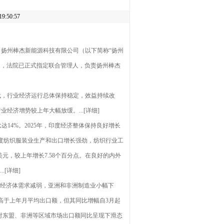
:50:57
扬州棒杰新能源科技有限公司（以下简称“扬州
书》，法院已正式指定联合管理人，负责扬州棒杰
代，行业经济运行总体保持稳定，效益持续改
济增势较上年大幅放缓。...[详细]
4%。2025年，印度经济整体保持良好增长
印度纺织服装业生产和出口增长强劲，纺织行业工
元，较上年增长7.58个百分点。在良好的内外
[详细]
达经济体需求减弱，亚洲和非洲制造业小幅下
额仍高于上年月平均出口额，但其同比增幅自3月起
对东盟、非洲等区域市场出口额同比呈现下滑态