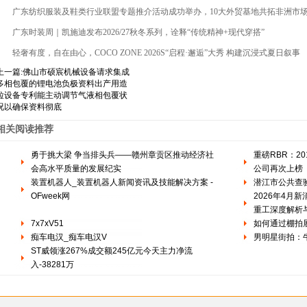
广东纺织服装及鞋类行业联盟专题推介活动成功举办，10大外贸基地共拓非洲市
广东时装周｜凯施迪发布2026/27秋冬系列，诠释“传统精神+现代穿搭”
轻奢有度，自在由心，COCO ZONE 2026S“启程·邂逅”大秀 构建沉浸式夏日叙事
上一篇:
佛山市硕宸机械设备请求集成
多相包覆的锂电池负极资料出产用造
粒设备专利能主动调节气液相包覆状
况以确保资料彻底
相关阅读推荐
勇于挑大梁 争当排头兵——赣州章贡区推动经济社
重磅RBR：2
会高水平质量的发展纪实
公司再次上榜
装置机器人_装置机器人新闻资讯及技能解决方案 -
潜江市公共查
OFweek网
2026年4月
重工深度解析
7x7xV51
如何通过棚拍
痴车电汉_痴车电汉V
男明星街拍：
ST威领涨267%成交额245亿元今天主力净流
入-38281万