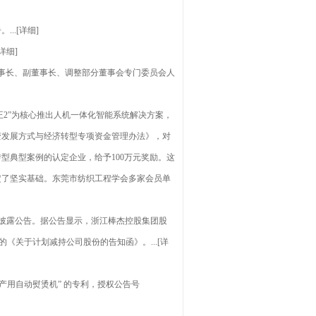
.[详细]
详细]
事长、副董事长、调整部分董事会专门委员会人
2”为核心推出人机一体化智能系统解决方案，
变发展方式与经济转型专项资金管理办法》，对
型典型案例的认定企业，给予100万元奖励。这
定了坚实基础。东莞市纺织工程学会多家会员单
披露公告。据公告显示，浙江棒杰控股集团股
《关于计划减持公司股份的告知函》。...[详
用自动熨烫机” 的专利，授权公告号