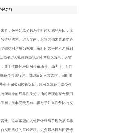
:57:33
来看，领动延续了韩系车时尚动感的基因，流
辆颜值的需求。进入车内，尽管内饰未走豪华路
、腿部空间均较为充裕，长时间乘坐也不易感到
45/R17大轮毂兼顾稳定性与视觉效果，天窗
新手也能轻松应对停车场景。动力上，1.4T
通勤还是高速行驶，都能满足日常需求，同时降
入手价处于同级别较低区间，部分版本还可享受金
机与变速器的可靠性良好，油耗表现也符合家用
的平衡，虽非完美无缺，但对于注重性价比与实
围营造。这款车型的内饰设计延续了现代品牌标
贴合实用需求的座舱环境。六角形格栅与回行镖