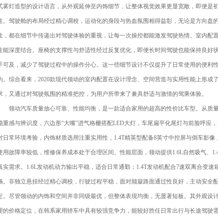
式雾灯造型的设计语言，从外观延伸至内饰细节，让整体视觉效果更显宽敞，即便是
性。驾驶舱的布局经过精心调校，运动化的身段与热血氛围相得益彰，无论是方向盘
性，都在细节中传递出对驾驶体验的重视，让每一次操控都能激发驾驶热情。室内配
性能深度结合。座椅的支撑性与舒适性经过反复优化，即便长时间驾驶也能保持良好
手可及，减少了驾驶过程中的操作分心。这一些细节设计不仅提升了日常使用的便利
为。综合看来，2020款现代领动的室内配置在设计理念、空间营造与实用性能上形成
求，又通过对驾驶氛围的精准把控，为用户所带来了兼具舒适与激情的驾乘体验。
领动汽车质量放心可靠、性能均衡，是一款适合家用的超高的性价比车型。从质量
稳重感与辨识度，六边形“大嘴”进气格栅搭配LED大灯，车尾扁平化尾灯与前脸呼应
对日常环境考验，内饰材质选用注重实用性，1.4T精英型配备8英寸中控屏与倒车影
使用故障率较低，维修保养成本处于合理区间。性能层面，领动提供1.6L自然吸气、1
真实需求。1.6L发动机动力输出平稳，适合日常通勤；1.4T发动机配合7速双离合
畅。非独立悬挂经过精心调校，行驶过程平稳，面对颠簸路面通过性良好，主动安全配置
定。尽管领动的内饰和空间并非同级最优，但整体表现均衡，无显著短板。其外观设
理的价格定位，在韩系家用轿车中具有较强竞争力，能较好胜任日常出行与长途驾驶