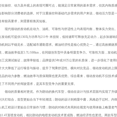
型在操控、动力及外观上的表现可圈可点，能满足日常家用的基本需求，但其内饰质
会影响部分消费者的选择。对于注重操控和基础代步需求的用户来说，领动活力型是
性有较高要求，则需要权衡其短板。
现代领动的发动机在动力、油耗、可靠性与舒适性上均表现均衡，整体实力突出。其
缸发动机可提供130马力功率与211牛·米扭矩，低转速即可释放充足动力，起步加速响
动机则以平稳见长，适配城市通勤需求。燃油经济性是核心优势之一，通过高效燃烧
统，燃油效率低至5.7L/100km，在同级别车型中具备明显竞争力。可靠性方面，发
与工况测试验证，故障率较低；品牌提供5年或10万公里的长质保，进一步强化了使
计大大降低了运行噪音与振动，提升了驾乘舒适性。横向对比竞品，领动发动机的上限功率
竞品的动力参数，燃油效率与质保期限也更具优势。综合看来，领动发动机不仅技术
足了不同用户的驾驶需求，是其车型竞争力的重要支撑。
领动的质量相对更优。作为朗动的换代车型，领动在设计与技术层面均实现了升级
利大灯组合，造型更贴合当下年轻潮流；朗动的设计则稍显中庸，风格趋于过时。内
人机工程设计更贴合日常操作习惯；朗动的对称式布局则在视觉与使用体验上略显老气。
与1.4T直喷发动机，相比朗动的电喷发动机技术更成熟，燃油经济性也更优。两款车型