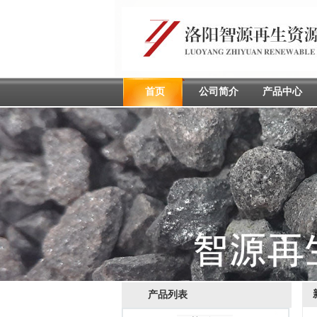
首页
公司简介
产品中心
产品列表