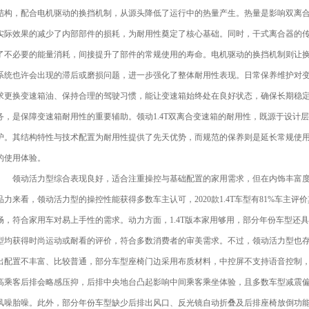
结构，配合电机驱动的换挡机制，从源头降低了运行中的热量产生。热量是影响双离
实际效果的减少了内部部件的损耗，为耐用性奠定了核心基础。同时，干式离合器的
了不必要的能量消耗，间接提升了部件的常规使用的寿命。电机驱动的换挡机制则让
系统也许会出现的滞后或磨损问题，进一步强化了整体耐用性表现。日常保养维护对
求更换变速箱油、保持合理的驾驶习惯，能让变速箱始终处在良好状态，确保长期稳
务，是保障变速箱耐用性的重要辅助。领动1.4T双离合变速箱的耐用性，既源于设计
护。其结构特性与技术配置为耐用性提供了先天优势，而规范的保养则是延长常规使
的使用体验。
领动活力型综合表现良好，适合注重操控与基础配置的家用需求，但在内饰丰富度
品力来看，领动活力型的操控性能获得多数车主认可，2020款1.4T车型有81%车主
畅，符合家用车对易上手性的需求。动力方面，1.4T版本家用够用，部分年份车型还
型均获得时尚运动或耐看的评价，符合多数消费者的审美需求。不过，领动活力型也
出配置不丰富、比较普通，部分车型座椅门边采用布质材料，中控屏不支持语音控制，
高乘客后排会略感压抑，后排中央地台凸起影响中间乘客乘坐体验，且多数车型减震
风噪胎噪。此外，部分年份车型缺少后排出风口、反光镜自动折叠及后排座椅放倒功