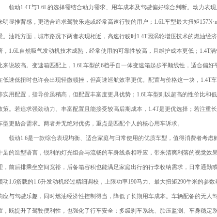
领动1.4T与1.6L的选择需结合动力需求、用车成本及驾驶偏好综合判断。动力表现上，
来明显推背感，更适合追求驾驶乐趣或经常高速行驶的用户；1.6L车型最大扭矩157N
景。油耗方面，城市路况下两者表现相近，高速行驶时1.4T因涡轮增压技术的燃油经
著，1.6L自然吸气发动机技术成熟，经常使用的可靠性较高，且维护成本更低；1.4
比来说较高。变速箱匹配上，1.6L车型的6档手自一体变速箱起步平顺线性，适合偏好平
在低速低扭时也许会出现轻微顿挫，但高速巡航效率更优。配置与价格这一块，1.4T
等实用配置，指导价虽稍高，但配置丰富度更具优势；1.6L车型则以超高的性价比和
政策。若追求强劲动力、丰富配置且能接受较高后期成本，1.4T是更优选择；若注重长
车型更贴合需求。两者并无绝对优劣，重点是匹配个人的核心用车诉求。
领动1.6是一款综合表现均衡、适合家庭与日常使用的优质车型，值得消费者考虑购
十足的造型语言，锐利的灯光组合与流畅的车身线条相呼应，带来清爽利落的视觉效
理，前后排乘坐空间宽裕，后备箱容积也能满足家庭出行的行李收纳需求，日常通勤
领动1.6搭载的1.6升发动机经过精细调校，上限功率190马力、最大扭矩290牛米的参
响应与驾驶乐趣，同时燃油经济性控制得当，降低了长期用车成本。车辆配备的无人
置，既提升了驾驶便利性，也强化了行车安全；多级刹车系统、胎压监测、车身稳定