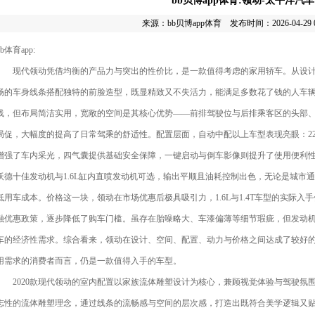
bb贝博app体育:领动-太平洋汽车
来源：
bb贝博app体育
发布时间：2026-04-29 09
bb体育app:
现代领动凭借均衡的产品力与突出的性价比，是一款值得考虑的家用轿车。从设计
畅的车身线条搭配独特的前脸造型，既显精致又不失活力，能满足多数花了钱的人车
线，但布局简洁实用，宽敞的空间是其核心优势——前排驾驶位与后排乘客区的头部
局促，大幅度的提高了日常驾乘的舒适性。配置层面，自动中配以上车型表现亮眼：225/
增强了车内采光，四气囊提供基础安全保障，一键启动与倒车影像则提升了使用便利性，
沃德十佳发动机与1.6L缸内直喷发动机可选，输出平顺且油耗控制出色，无论是城市
低用车成本。价格这一块，领动在市场优惠后极具吸引力，1.6L与1.4T车型的实际
融优惠政策，逐步降低了购车门槛。虽存在胎噪略大、车漆偏薄等细节瑕疵，但发动
车的经济性需求。综合看来，领动在设计、空间、配置、动力与价格之间达成了较好
用需求的消费者而言，仍是一款值得入手的车型。
2020款现代领动的室内配置以家族流体雕塑设计为核心，兼顾视觉体验与驾驶氛
志性的流体雕塑理念，通过线条的流畅感与空间的层次感，打造出既符合美学逻辑又