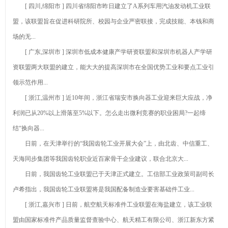
[ 四川,绵阳市 ] 四川省绵阳市昨日建立了A系列车用汽油发动机工业联
砂喷砂黑磨料公
在玻璃中
要成分有什么
白刚玉
盟，该联盟旨在促进科研院所、校园与企业严密联接，完成技能、本钱和商
司优选！
的“黑”科技
钻石最新资
场的无...
讯-快科技--科技
2026年8月
[ 广东,深圳市 ] 深圳市低成本健康产学研资联盟和深圳市机器人产学研
改动未来
金刚砂厂家推荐
资联盟两大联盟的建立，能大大的提高深圳市在全国优势工业和要点工业引
产业链上的
领示范作用...
指南：除锈金刚
山东好品牌丨藏
棕刚玉的主
[ 浙江,温州市 ] 近10年间，浙江省瑞安市换向器工业迎来巨大应战，净
砂喷砂黑磨料公
在玻璃中
要成分有什么
利润已从20%以上滑落至5%以下。怎么走出微利竞赛的职业困局?一起缔
司优选！
的“黑”科技
结“换向器...
日前，在天津举行的“我国齿轮工业开展大会”上，由北齿、中信重工、
天海同步集团等我国齿轮职业近百家骨干企业建议，联合北京大...
日前，我国齿轮工业联盟已于天津正式建立。工信部工业政策司副司长
卢希指出，我国齿轮工业联盟将是我国配备制造业要害基础件工业...
[ 浙江,嘉兴市 ] 日前，航空航天标准件工业联盟在海盐建立，该工业联
盟由国家标准件产品质量监督查验中心、航天精工有限公司、浙江新东方紧