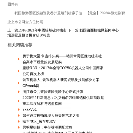
固件有...
我国旅游景区投融资及吞并重组剖析廖子璇：【最全】2026年微短剧职
业上市公司全方位比照
上一篇:
2016-2021年中國輪胎破碎機市
下一篇:
我国路面机械网新闻中心
場远景及投資機會研讨報告
相关阅读推荐
勇于挑大梁 争当排头兵——赣州章贡区推动经济社
会高水平质量的发展纪实
重磅RBR：2017年全球TOP50机器人公司中国两家
公司再次上榜
装置机器人_装置机器人新闻资讯及技能解决方案 -
OFweek网
潜江市公共查验查验测验中心正式挂牌
2026年4月新消息：巩义知名强磁磁选机供应商欧瑞
重工深度解析与选型指南
7x7xV51
如何通过棚拍展现人身美体艺术之美
痴车电汉_痴车电汉V
男明星街拍：牛仔裤潮调配攻略