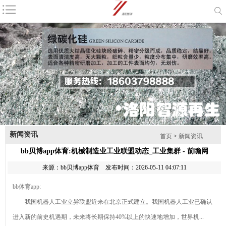
咨询电话：
18603798888
首页
公司简介
产品中心
新闻资讯
耐火材料
磨料
联系我们
网站地图
1
2
3
4
新闻资讯
产品列表
首页
>
新闻资讯
bb贝博app体育:机械制造业工业联盟动态_工业集群 - 前瞻网
棕刚玉
来源：
bb贝博app体育
发布时间：2026-05-11 04:07:11
钻石最新资
bb体育app:
讯-快科技--科技
2026年8月
我国机器人工业立异联盟近来在北京正式建立。我国机器人工业已确认
改动未来
金刚砂厂家推荐
产业链上的
进入新的前史机遇期，未来将长期保持40%以上的快速地增加，世界机...
指南：除锈金刚
山东好品牌丨藏
棕刚玉的主