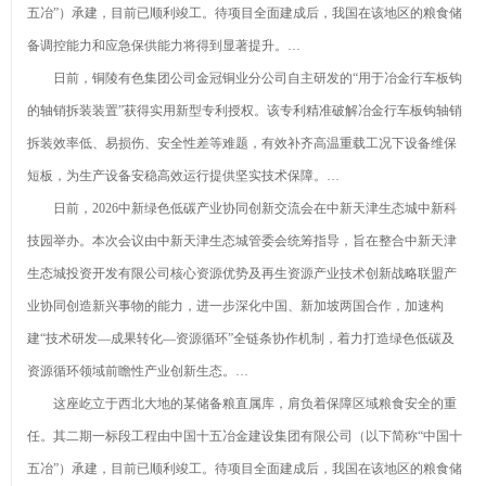
五冶”）承建，目前已顺利竣工。待项目全面建成后，我国在该地区的粮食储
砂喷砂黑磨料公
在玻璃中
要成分有什么
白刚玉
备调控能力和应急保供能力将得到显著提升。…
司优选！
的“黑”科技
钻石最新资
日前，铜陵有色集团公司金冠铜业分公司自主研发的“用于冶金行车板钩
讯-快科技--科技
2026年8月
的轴销拆装装置”获得实用新型专利授权。该专利精准破解冶金行车板钩轴销
改动未来
金刚砂厂家推荐
拆装效率低、易损伤、安全性差等难题，有效补齐高温重载工况下设备维保
产业链上的
短板，为生产设备安稳高效运行提供坚实技术保障。…
指南：除锈金刚
山东好品牌丨藏
棕刚玉的主
日前，2026中新绿色低碳产业协同创新交流会在中新天津生态城中新科
砂喷砂黑磨料公
在玻璃中
要成分有什么
技园举办。本次会议由中新天津生态城管委会统筹指导，旨在整合中新天津
司优选！
的“黑”科技
生态城投资开发有限公司核心资源优势及再生资源产业技术创新战略联盟产
业协同创造新兴事物的能力，进一步深化中国、新加坡两国合作，加速构
建“技术研发—成果转化—资源循环”全链条协作机制，着力打造绿色低碳及
资源循环领域前瞻性产业创新生态。…
这座屹立于西北大地的某储备粮直属库，肩负着保障区域粮食安全的重
任。其二期一标段工程由中国十五冶金建设集团有限公司（以下简称“中国十
五冶”）承建，目前已顺利竣工。待项目全面建成后，我国在该地区的粮食储