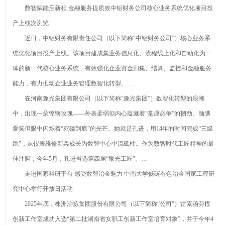
数智赋能启新程 金融服务提质效中铝财务公司核心业务系统优化项目投
产上线次浏览
近日，中铝财务有限责任公司（以下简称“中铝财务公司”）核心业务系
统优化项目投产上线。该项目建成集业务信息化、流程线上化和自动化为一
体的新一代核心业务系统，有效强化企业资金归集、结算、监控和金融服务
能力，有力推动企业业务管理数智化转型。…
在河南豫光集团有限公司（以下简称“豫光集团”）数智化转型的浪潮
中，出现一朵铿锵玫瑰——外表柔弱但内心蕴藏着“毫厘必争”的韧劲、腼腆
爱笑但眼中闪烁着“死磕到底”的光芒。她就是孔进，用14年的时间完成“三级
跳”，从仪表维修新兵成长为数智中心中流砥柱。作为数智时代工匠精神的最
佳注脚，今年5月，孔进当选第四届“豫光工匠”。…
走进国家科研平台 感受数智冶金魅力 中南大学低碳有色冶金国家工程研
究中心举行开放日活动
2025年底，株洲冶炼集团股份有限公司（以下简称“公司”）雷素函劳模
创新工作室成功入选“第二批湖南省女职工创新工作室培育对象”，并于今年4