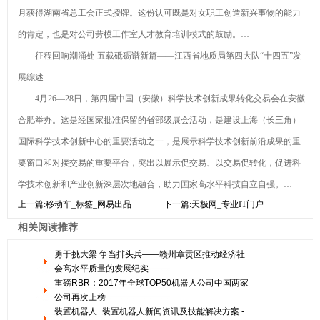
月获得湖南省总工会正式授牌。这份认可既是对女职工创造新兴事物的能力
的肯定，也是对公司劳模工作室人才教育培训模式的鼓励。…
征程回响潮涌处 五载砥砺谱新篇——江西省地质局第四大队“十四五”发
展综述
4月26—28日，第四届中国（安徽）科学技术创新成果转化交易会在安徽
合肥举办。这是经国家批准保留的省部级展会活动，是建设上海（长三角）
国际科学技术创新中心的重要活动之一，是展示科学技术创新前沿成果的重
要窗口和对接交易的重要平台，突出以展示促交易、以交易促转化，促进科
学技术创新和产业创新深层次地融合，助力国家高水平科技自立自强。…
上一篇:
移动车_标签_网易出品
下一篇:
天极网_专业IT门户
相关阅读推荐
勇于挑大梁 争当排头兵——赣州章贡区推动经济社
会高水平质量的发展纪实
重磅RBR：2017年全球TOP50机器人公司中国两家
公司再次上榜
装置机器人_装置机器人新闻资讯及技能解决方案 -