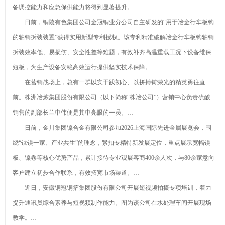
备调控能力和应急保供能力将得到显著提升。…
日前，铜陵有色集团公司金冠铜业分公司自主研发的“用于冶金行车板钩
的轴销拆装装置”获得实用新型专利授权。该专利精准破解冶金行车板钩轴销
拆装效率低、易损伤、安全性差等难题，有效补齐高温重载工况下设备维保
短板，为生产设备安稳高效运行提供坚实技术保障。…
在营销战场上，总有一群以实干践初心、以拼搏铸荣光的精英勇往直
前。株洲冶炼集团股份有限公司（以下简称“株冶公司”）营销中心负责硫酸
销售的副部长兰中伟便是其中亮眼的一员。…
日前，金川集团镍合金有限公司参加2026上海国际先进金属展览会，围
绕“钛镍一家、产业共生”的理念，紧扣专精特新发展定位，重点展示宽幅镍
板、镍卷等核心优势产品，累计接待专业观展客商400余人次，与80余家意向
客户建立初步合作联系，有效拓宽市场渠道。…
近日，安徽铜冠铜箔集团股份有限公司开展短视频拍摄专项培训，着力
提升通讯员综合素养与短视频制作能力。图为该公司在水处理车间开展现场
教学。…