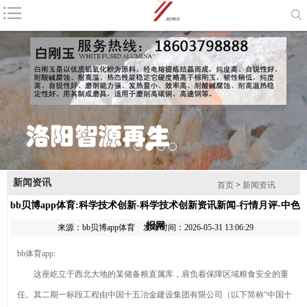
咨询电话：
18603798888
首页
公司简介
产品中心
新闻资讯
耐火材料
磨料
联系我们
网站地图
1
2
3
4
新闻资讯
产品列表
首页
>
新闻资讯
bb贝博app体育:科学技术创新-科学技术创新资讯新闻-行情月评-中色
棕刚玉
报网
来源：
bb贝博app体育
发布时间：2026-05-31 13:06:29
钻石最新资
bb体育app:
讯-快科技--科技
2026年8月
这座屹立于西北大地的某储备粮直属库，肩负着保障区域粮食安全的重
改动未来
金刚砂厂家推荐
产业链上的
任。其二期一标段工程由中国十五冶金建设集团有限公司（以下简称“中国十
指南：除锈金刚
山东好品牌丨藏
棕刚玉的主