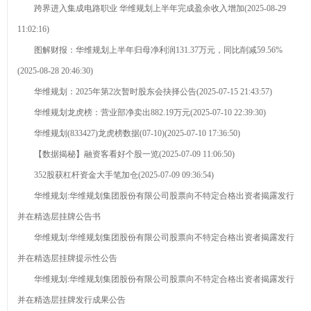
跨界进入集成电路职业 华维规划上半年完成盈余收入增加(2025-08-29
砂喷砂黑磨料公
在玻璃中
要成分有什么
白刚玉
11:02:16)
司优选！
的“黑”科技
钻石最新资
图解财报：华维规划上半年归母净利润131.37万元，同比削减59.56%
讯-快科技--科技
2026年8月
(2025-08-28 20:46:30)
改动未来
金刚砂厂家推荐
华维规划：2025年第2次暂时股东会抉择公告(2025-07-15 21:43:57)
产业链上的
华维规划龙虎榜：营业部净卖出882.19万元(2025-07-10 22:39:30)
指南：除锈金刚
山东好品牌丨藏
棕刚玉的主
华维规划(833427)龙虎榜数据(07-10)(2025-07-10 17:36:50)
砂喷砂黑磨料公
在玻璃中
要成分有什么
【数据揭秘】融资客看好个股一览(2025-07-09 11:06:50)
司优选！
的“黑”科技
352股获杠杆资金大手笔加仓(2025-07-09 09:36:54)
华维规划:华维规划集团股份有限公司股票向不特定合格出资者揭露发行
并在精选层挂牌公告书
华维规划:华维规划集团股份有限公司股票向不特定合格出资者揭露发行
并在精选层挂牌提示性公告
华维规划:华维规划集团股份有限公司股票向不特定合格出资者揭露发行
并在精选层挂牌发行成果公告