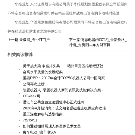
华维规划:东北证券股份有限公司关于华维规划集团股份有限公司股票向
不特定合格出资者揭露发行并在精选层挂牌战略出资者的专项核对陈述
华维规划:华维规划集团股份有限公司股票向不特定合格出资者揭露发行
并在精选层挂牌出资危险特别公告
上一篇:
天极网_专业IT门户
下一篇:
鸣志电器(603728)_最新价格_
行情_走势图—东方财富网
相关阅读推荐
勇于挑大梁 争当排头兵——赣州章贡区推动经济社
会高水平质量的发展纪实
重磅RBR：2017年全球TOP50机器人公司中国两家
公司再次上榜
装置机器人_装置机器人新闻资讯及技能解决方案 -
OFweek网
潜江市公共查验查验测验中心正式挂牌
2026年4月新消息：巩义知名强磁磁选机供应商欧瑞
重工深度解析与选型指南
7x7xV51
如何通过棚拍展现人身美体艺术之美
痴车电汉_痴车电汉V