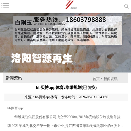
咨询电话：
18603798888
首页
公司简介
产品中心
新闻资讯
耐火材料
磨料
联系我们
网站地图
1
2
3
4
新闻资讯
产品列表
首页
>
新闻资讯
bb贝博app体育:华维规划(已切换)
棕刚玉
来源：
bb贝博app体育
发布时间：2026-06-03 19:43:50
钻石最新资
bb体育app:
讯-快科技--科技
2026年8月
华维规划集团股份有限公司成立于2000年,2015年完结股份制改造并挂
改动未来
金刚砂厂家推荐
产业链上的
牌,2021年成为北交所第一批上市企业,是江西省首家勘测规划职业的A股上...
指南：除锈金刚
山东好品牌丨藏
棕刚玉的主