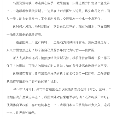
岛国资源稀缺，本该得心应手，效果偏偏一头扎进西方阵营当＂急先锋
砂喷砂黑磨料公
在玻璃中
要成分有什么
白刚玉
＂，一边跟着制裁俄罗斯，一边又在上对我国评头论足。风头出尽之后，回
司优选！
的“黑”科技
钻石最新资
头一看，动力命脉被卡，工业原料被掐，交际盟友一个比一个靠不住。
讯-快科技--科技
2026年8月
这时候才发现，地球是圆的，路是自己堵死的。现在的日本，正在阅历
改动未来
金刚砂厂家推荐
一场史无前例的战略窘境。
产业链上的
一边是国内工厂减产待料，一边是动力储藏绰绰有余。焦头烂额之际，
指南：除锈金刚
山东好品牌丨藏
棕刚玉的主
东京方面忽然想起了那个被自己萧瑟多年的北方街坊——俄罗斯。
砂喷砂黑磨料公
在玻璃中
要成分有什么
刚玉行情
派人去莫斯科递话，悄然接纳俄罗斯石油，桩桩件件都透着一股＂撑不
司优选！
的“黑”科技
勇于挑大梁 争
更多>>
住了＂的滋味。可俄方的情绪却耐人寻味，给的条件让高市政府坐立不安。
当排头兵——赣州
重磅RBR：
这场博弈背面，终究藏着怎样的玄机？笔者带各位一探终究。工作还得
章贡区推动经济社
2017年全球
装置机器人_
从高市早苗那张＂管不住的嘴＂说起。
会高水平质量的发
TOP50机器人公司
装置机器人新闻资
潜江市公共查
展纪实
2025年11月7日，高市早苗在国会众议院预算委员会辩论时公开宣称，＂
中国两家公司再次
讯及技能解决方案
验查验测验中心正
2026年4月新
上榜
- OFweek网
式挂牌
假如台湾产生紧迫事态＂，我国大陆对台采纳军事行动＂或许构成日本可行
消息：巩义知名强
7x7xV51
磁磁选机供应商欧
使团体自卫权的＇存亡危机事态＇＂，暗示日本自卫队能够武力介入。这话
如何通过棚拍
瑞重工深度解析与
展现人身美体艺术
痴车电汉_痴
一出，世界舆论哗然。