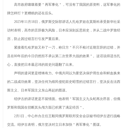
高市政府嚷嚷着要＂再军事化＂，可没有了我国的原资料，这军事化的
牌怎样打？更糟糕的还在后头。
2025年11月18日，俄罗斯交际部讲话人扎哈罗娃在莫斯科承受新华社采
访时表明，高市的言辞极为风险，日本应深刻反思前史，并从二战中罗致经
历，防止因过错言行引发严重后果。
紧接着扎哈罗娃又补了一刀，称日方＂不只不检讨近期言辞的过错，并
且在80年后的今日仍然拒不承认第二次世界大战的效果＂。这话说得适当扎
心，直接把日本最忌讳的前史问题翻了出来。
声明的遣词更是铿锵有力。中俄共同以为要坚决保护用生命和鲜血换来
的二战成功效果，坚决任何为殖民侵犯前史昭雪的过错言行，坚决反击法西
斯主义、日本军国主义东山再起的图谋。
绍伊古的讲话更是不留情面。他表明＂军国主义九头蛇再次昂首，但俄
罗斯和我国在切断其头颅方面已积累了满足经历＂。
2月1日，中心外办主任王毅同俄罗斯联邦安全会议秘书绍伊古进行战略
交流。绍伊古表明，俄方坚决对立日本加快＂再军事化＂图谋。