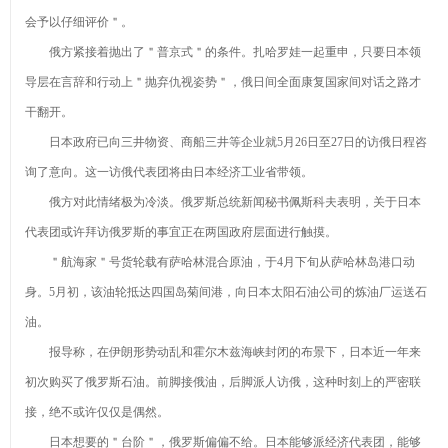
会予以仔细评价＂。
俄方紧接着抛出了＂普京式＂的条件。扎哈罗娃一起重申，只要日本领
导层在言辞和行动上＂抛弃仇视姿势＂，俄日间全面康复国家间对话之路才
干翻开。
日本政府已向三井物资、商船三井等企业就5月26日至27日的访俄日程咨
询了意向。这一访俄代表团将由日本经济工业省带领。
俄方对此情绪极为冷淡。俄罗斯总统新闻秘书佩斯科夫表明，关于日本
代表团或许拜访俄罗斯的事宜正在两国政府层面进行触摸。
＂航海家＂号货轮载有萨哈林混合原油，于4月下旬从萨哈林岛港口动
身。5月初，该油轮抵达四国岛菊间港，向日本太阳石油公司的炼油厂运送石
油。
报导称，在伊朗形势动乱和霍尔木兹海峡封闭的布景下，日本近一年来
初次购买了俄罗斯石油。前脚接俄油，后脚派人访俄，这种时刻上的严密联
接，绝不或许仅仅是偶然。
日本想要的＂台阶＂，俄罗斯偏偏不给。日本能够派经济代表团，能够