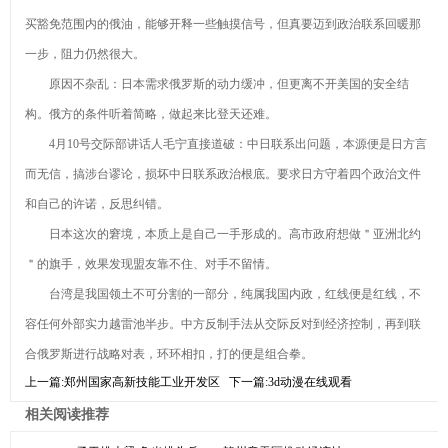
买豁免范围内的俄油，能够开释一些触摸信号，但真要迈到政治联系回暖那
一步，阻力仍然很大。
原因不杂乱：日本需求俄罗斯的动力缓冲，但更离不开美国的安全结
构。俄方的条件听着简略，做起来比登天还难。
4月10号交际部讲话人毛宁直接道破：中日联系出问题，本源便是日方言
而无信，搞涉台谬论，损坏中日联系政治根底。要求日方守着四个政治文件
和自己的许诺，反思纠错。
日本这次的窘境，本质上是自己一手形成的。高市政府想做＂亚洲北约
＂的旗手，效果发现盟友靠不住、对手不留情。
台湾是我国领土不可分割的一部分，纯属我国内政，红线便是红线，不
容任何外部实力越雷池半步。中方反制手法从交际反对到经济控制，再到联
合俄罗斯进行战略对表，环环相扣，打的便是组合拳。
上一篇:
郑州国家高新技能工业开发区
下一篇:
3d动漫在线观看
相关阅读推荐