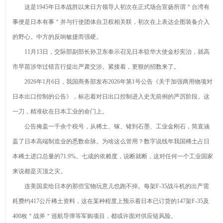
选型指南
之美
车电汉V
这是1945年日本战胜以来日方领导人初次在正式场合宣扬所谓＂台湾有
事便是日本有事＂并与行使团体自卫权相关联，初次在上表达企图装备介入
的野心。中方的反响敏捷而强硬。
11月13日，交际部副部长孙卫东奉示召见日本驻华大使金杉宪治，就高
市早苗涉华过错言行提出严肃交涉。紧接着，更狠的招数来了。
2026年1月6日，我国商务部发布2026年第1号公告《关于加强两用物项对
日本出口控制的公告》，标志着对日出口控制进入史无前例的严厉阶段。这
一刀，精准砍在日本工业的命门上。
公告掩盖一千余个税号，从稀土、镓、锗到石墨、工业金刚石，简直涵
盖了日本高端制造业的悉数命脉。为啥这么管用？数字说线年我国稀土占日
本稀土进口总量的71.9%。七成的依赖度，说断就断，这对任何一个工业国家
来说都是灭顶之灾。
连美国卖给日本的那些宝物玩意儿也跑不掉。每架F-35战斗机的出产需
耗费约417公斤稀土资料，这在某种程度上预示着日本已订货的147架F-35及
400枚＂战斧＂巡航导弹等军购项目，都或许面对供应链风险。