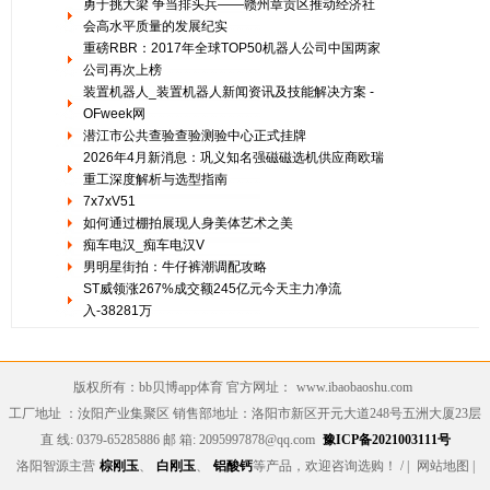
勇于挑大梁 争当排头兵——赣州章贡区推动经济社
会高水平质量的发展纪实
重磅RBR：2017年全球TOP50机器人公司中国两家
公司再次上榜
装置机器人_装置机器人新闻资讯及技能解决方案 -
OFweek网
潜江市公共查验查验测验中心正式挂牌
2026年4月新消息：巩义知名强磁磁选机供应商欧瑞
重工深度解析与选型指南
7x7xV51
如何通过棚拍展现人身美体艺术之美
痴车电汉_痴车电汉V
男明星街拍：牛仔裤潮调配攻略
ST威领涨267%成交额245亿元今天主力净流
入-38281万
版权所有：bb贝博app体育 官方网址：
www.ibaobaoshu.com
工厂地址 ：汝阳产业集聚区 销售部地址：洛阳市新区开元大道248号五洲大厦23层
直 线: 0379-65285886 邮 箱: 2095997878@qq.com
豫ICP备2021003111号
洛阳智源主营
棕刚玉
、
白刚玉
、
铝酸钙
等产品，欢迎咨询选购！ /
|
网站地图
|