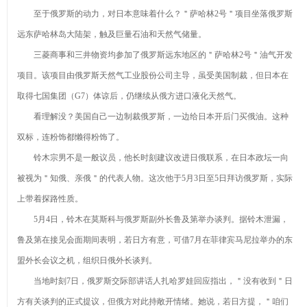
至于俄罗斯的动力，对日本意味着什么？＂萨哈林2号＂项目坐落俄罗斯
远东萨哈林岛大陆架，触及巨量石油和天然气储量。
三菱商事和三井物资均参加了俄罗斯远东地区的＂萨哈林2号＂油气开发
项目。该项目由俄罗斯天然气工业股份公司主导，虽受美国制裁，但日本在
取得七国集团（G7）体谅后，仍继续从俄方进口液化天然气。
看理解没？美国自己一边制裁俄罗斯，一边给日本开后门买俄油。这种
双标，连粉饰都懒得粉饰了。
铃木宗男不是一般议员，他长时刻建议改进日俄联系，在日本政坛一向
被视为＂知俄、亲俄＂的代表人物。这次他于5月3日至5日拜访俄罗斯，实际
上带着探路性质。
5月4日，铃木在莫斯科与俄罗斯副外长鲁及第举办谈判。据铃木泄漏，
鲁及第在接见会面期间表明，若日方有意，可借7月在菲律宾马尼拉举办的东
盟外长会议之机，组织日俄外长谈判。
当地时刻7日，俄罗斯交际部讲话人扎哈罗娃回应指出，＂没有收到＂日
方有关谈判的正式提议，但俄方对此持敞开情绪。她说，若日方提，＂咱们