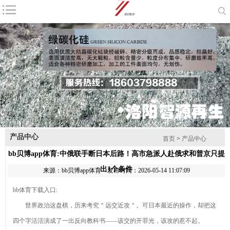
咨询电话：
18603798888
首页
公司简介
产品中心
新闻资讯
耐火材料
磨料
联系我们
网站地图
1
2
3
4
产品中心
产品列表
首页
>
产品中心
bb贝博app体育:中俄联手断日本后路！高市急派人赴俄求和普京只提
棕刚玉
出1个条件
来源：
bb贝博app体育
发布时间：2026-05-14 11:07:09
钻石最新资
bb体育下载入口:
讯-快科技--科技
2026年8月
世界政治这盘棋，历来考究＂远交近攻＂。可日本最近的操作，却把这
改动未来
金刚砂厂家推荐
产业链上的
四个字活活演成了一出反向教科书——该交的开罪光，该攻的惹不起。
指南：除锈金刚
山东好品牌丨藏
棕刚玉的主