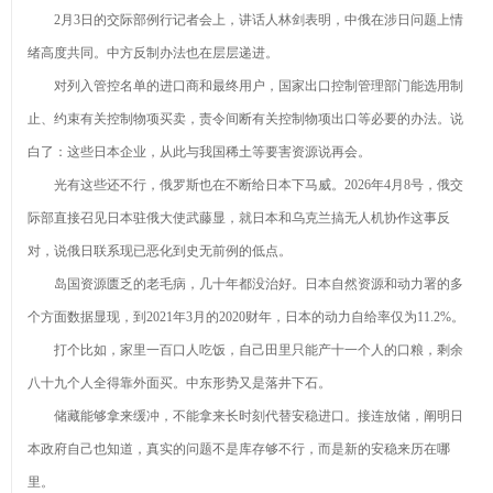
2月3日的交际部例行记者会上，讲话人林剑表明，中俄在涉日问题上情
绪高度共同。中方反制办法也在层层递进。
对列入管控名单的进口商和最终用户，国家出口控制管理部门能选用制
止、约束有关控制物项买卖，责令间断有关控制物项出口等必要的办法。说
白了：这些日本企业，从此与我国稀土等要害资源说再会。
光有这些还不行，俄罗斯也在不断给日本下马威。2026年4月8号，俄交
际部直接召见日本驻俄大使武藤显，就日本和乌克兰搞无人机协作这事反
对，说俄日联系现已恶化到史无前例的低点。
岛国资源匮乏的老毛病，几十年都没治好。日本自然资源和动力署的多
个方面数据显现，到2021年3月的2020财年，日本的动力自给率仅为11.2%。
打个比如，家里一百口人吃饭，自己田里只能产十一个人的口粮，剩余
八十九个人全得靠外面买。中东形势又是落井下石。
储藏能够拿来缓冲，不能拿来长时刻代替安稳进口。接连放储，阐明日
本政府自己也知道，真实的问题不是库存够不行，而是新的安稳来历在哪
里。