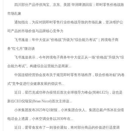
四川部分产品停供淘宝、京东、美团 华润啤酒回应：即时零售价格战致
市场乱象
通知指出，为应对因即时零售行业价格战导致的市场乱象，坚决维护公
司产品的市场价值与品牌核心竞争力
飞书逸途：年中大促从“价格战”升级为“综合能力考试”｜跨境电子商
务“红七月”微访谈
飞书逸途表示，今年跨境电子商务年中大促正从一场“价格战”升级为“综
合能力考试”。构建综合运营能力是商家...
中国连锁经营协会发布关于规范即时零售市场秩序，联合价格补贴“内卷
式”竞争促进行业健康发展的倡议书...
近日，星巴克成功举办疫情后首次全球领导力峰会(简称LE25)，这也是
新任CEO倪瑞安(Brian Niccol)首次主持这...
小米集团发布2025年Q1财报，小米集团合伙人、集团总裁卢伟冰在业绩
电话会上透露，小米空调业务以2030年在...
近日，爱零食发布了一则涨价通知，将对部分商品的价值进行适度调