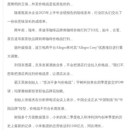
选型指南
之美
车电汉V
度阐明的立场，外卖价格战是低质低价的...
随着瓶装水企业2025年上半年业绩报告的陆续发布，行业巨头们交出了
一份份意味深长的成绩单。
两年前，瑞幸、库迪等咖啡品牌将咖啡价格打到了9.9元，如今，古茗、
茶百道等新茶饮品牌则将咖啡价格战打到...
据外媒报道，波兰电商平台Allegro将对其“Allegro Ceny”优惠项目进行重
大调整。
刘强东透露，京东发展酒旅业务，不会把酒店行业拉入价格战，“我们不
想靠把酒店再拉到价格战里，让酒店从业...
霸王茶姬创始人：“坚决不参与价格战”；宇树科技将在四季度提交IPO申
请；珀莱雅独家投资彩妆品牌花知晓。
创始人张俊杰在分析师电话会议上表示，中国企业正从“中国制造”向“中
国品牌”转型，价格战不符合长期发展...
财报多个方面数据显示，小米的第二季度收入和净利润均创单季度的历
史上最新的记录，小米集团的总营收达到1160亿元，同比增长...