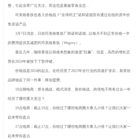
整，引起业界广泛关注。而这也是量贩零食业态...
司美格鲁肽也卷入价格战？“全球药王”诺和诺德宣布通过在线药房半价
售卖该产品
3月7日消息，日前司美格鲁肽厂商诺和诺德...以每月不到正常价格一半
的费用提供其减肥药司美格鲁肽（Wegovy）。
最近几年，咖啡赛道以很难来想象的速度“狂飙”。但是，高昂的增长态
势在2024年被按下了暂停键。
价格战是2024的起点。在经历里了2023年全行业的高速扩张后，新茶饮
品牌做起了同一件事：降加盟费。
19点聊电商：禁令挑战、模式演变、新价格战…跨境电子商务过去一年
经历了哪些重大变迁？
19点电商：截止19点，你错过了哪些电商圈大事儿小情？让我们大家一
起来帮你盘点
17点电商：截止17点，你错过了哪些电商圈大事儿小情？让我们大家一
起来帮你盘点