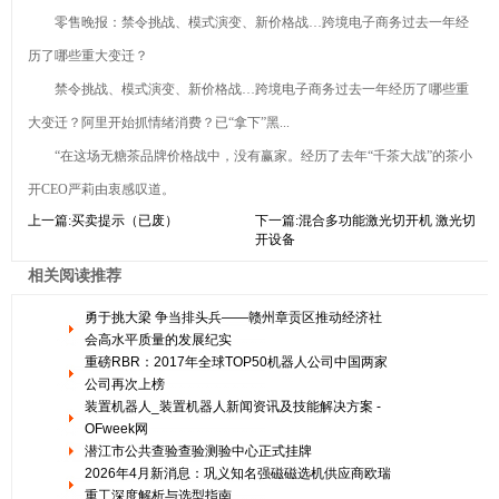
零售晚报：禁令挑战、模式演变、新价格战…跨境电子商务过去一年经
历了哪些重大变迁？
禁令挑战、模式演变、新价格战…跨境电子商务过去一年经历了哪些重
大变迁？阿里开始抓情绪消费？已“拿下”黑...
“在这场无糖茶品牌价格战中，没有赢家。经历了去年“千茶大战”的茶小
开CEO严莉由衷感叹道。
上一篇:
买卖提示（已废）
下一篇:
混合多功能激光切开机 激光切
开设备
相关阅读推荐
勇于挑大梁 争当排头兵——赣州章贡区推动经济社
会高水平质量的发展纪实
重磅RBR：2017年全球TOP50机器人公司中国两家
公司再次上榜
装置机器人_装置机器人新闻资讯及技能解决方案 -
OFweek网
潜江市公共查验查验测验中心正式挂牌
2026年4月新消息：巩义知名强磁磁选机供应商欧瑞
重工深度解析与选型指南