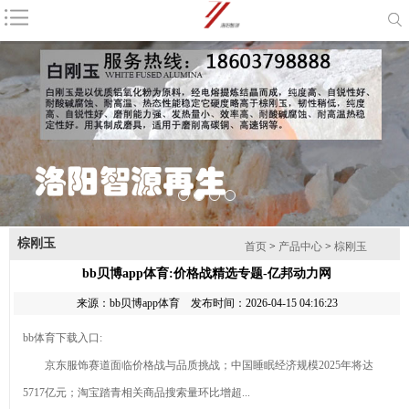
咨询电话：
18603798888
首页
公司简介
产品中心
新闻资讯
耐火材料
磨料
联系我们
网站地图
1
2
3
4
棕刚玉
产品列表
首页
>
产品中心
>
棕刚玉
bb贝博app体育:价格战精选专题-亿邦动力网
棕刚玉
来源：
bb贝博app体育
发布时间：2026-04-15 04:16:23
钻石最新资
bb体育下载入口:
讯-快科技--科技
2026年8月
京东服饰赛道面临价格战与品质挑战；中国睡眠经济规模2025年将达
改动未来
金刚砂厂家推荐
产业链上的
5717亿元；淘宝踏青相关商品搜索量环比增超...
指南：除锈金刚
山东好品牌丨藏
棕刚玉的主