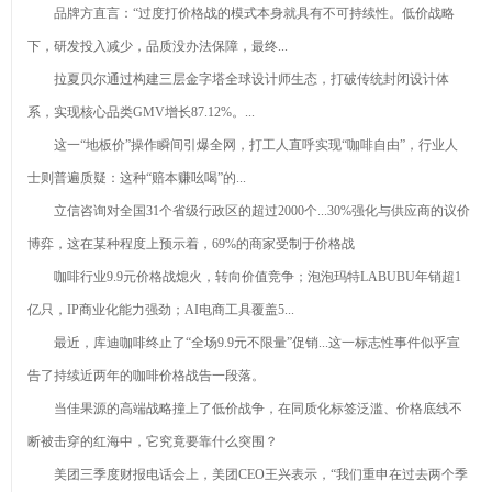
品牌方直言：“过度打价格战的模式本身就具有不可持续性。低价战略
砂喷砂黑磨料公
在玻璃中
要成分有什么
白刚玉
下，研发投入减少，品质没办法保障，最终...
司优选！
的“黑”科技
钻石最新资
拉夏贝尔通过构建三层金字塔全球设计师生态，打破传统封闭设计体
讯-快科技--科技
2026年8月
系，实现核心品类GMV增长87.12%。...
改动未来
金刚砂厂家推荐
这一“地板价”操作瞬间引爆全网，打工人直呼实现“咖啡自由”，行业人
产业链上的
士则普遍质疑：这种“赔本赚吆喝”的...
指南：除锈金刚
山东好品牌丨藏
棕刚玉的主
立信咨询对全国31个省级行政区的超过2000个...30%强化与供应商的议价
砂喷砂黑磨料公
在玻璃中
要成分有什么
刚玉行情
博弈，这在某种程度上预示着，69%的商家受制于价格战
司优选！
的“黑”科技
勇于挑大梁 争
更多>>
咖啡行业9.9元价格战熄火，转向价值竞争；泡泡玛特LABUBU年销超1
当排头兵——赣州
重磅RBR：
亿只，IP商业化能力强劲；AI电商工具覆盖5...
章贡区推动经济社
2017年全球
装置机器人_
最近，库迪咖啡终止了“全场9.9元不限量”促销...这一标志性事件似乎宣
会高水平质量的发
TOP50机器人公司
装置机器人新闻资
潜江市公共查
展纪实
告了持续近两年的咖啡价格战告一段落。
中国两家公司再次
讯及技能解决方案
验查验测验中心正
2026年4月新
上榜
- OFweek网
式挂牌
当佳果源的高端战略撞上了低价战争，在同质化标签泛滥、价格底线不
消息：巩义知名强
7x7xV51
磁磁选机供应商欧
断被击穿的红海中，它究竟要靠什么突围？
如何通过棚拍
瑞重工深度解析与
展现人身美体艺术
痴车电汉_痴
美团三季度财报电话会上，美团CEO王兴表示，“我们重申在过去两个季