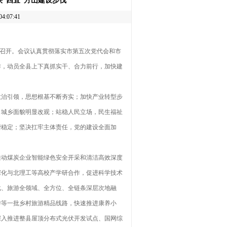
快“四宜”方山建设步伐
:07:41
议召开。会议认真贯彻落实市第五次党代会和市
工作，动员全县上下真抓实干、合力前行，加快建
治引领，思想根基不断夯实；加快产业转型步
，城乡面貌明显改观；站稳人民立场，民生福祉
谐稳定；坚决扛牢主体责任，党的建设全面加
动煤炭企业智能绿色安全开采和清洁高效深度
深化与北理工等高校产学研合作，促进科学技术
化、旅游全领域、全方位、全链条深层次地融
游等一批乡村旅游精品线路，快速推进康养小
深入推进整县屋顶分布式光伏开发试点、国网综