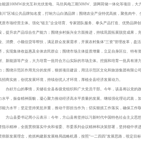
合能源100MW农光互补光伏发电、马坊风电三期50MW、源网荷储一体化等项目，大
粮川”区域公共品牌知名度，打响方山白酒品牌；围绕农业产业特优高效，聚焦肉牛、
优质市场经营主体。强化“链主”企业培育、专家团队服务、拳头产品打造、优势品牌
设，提升农产品综合生产能力；围绕乡村振兴全方面推进，持续巩固拓展脱贫成果，
业、消费、小额信贷等帮扶，满足群众发展需求，开展农村集体“三资”管理改革，盘
济，实现集体收益惠及全体农民群众；围绕市场主体提质增量，立足自身区位、特有
材、新能源等产业，大力培育一批符合方山实际的市场主体。挖掘和培育一批具有潜
力；围绕示范区作用充分的发挥，狠抓项目建设，用活示范区文化和旅游集团有限公
高招商实效，创优发展环境，持续创优人才环境，厚植全县经济发展动力。
办好方山的事情，关键在全县各级党组织和广大党员干部。今年，该县将以党的政
力水平，振奋精神面貌，凝心聚力推动经济高水平质量的发展。继续强化理论武装，
部能力水平；坚定坚持奖惩并重，推动干部担当作为；切实狠抓工作落实，确保工作
方山县委书记周小云表示：今年，方山县将坚持以习新时代中国特色社会主义思想
要指示精神，全面贯彻落实中央和省委、市委系列会议精神和决策部署，坚持稳中求
贯彻新发展理念，抢抓构建新发展格局战略机遇，按照“一二四四”发展思路，咬定目