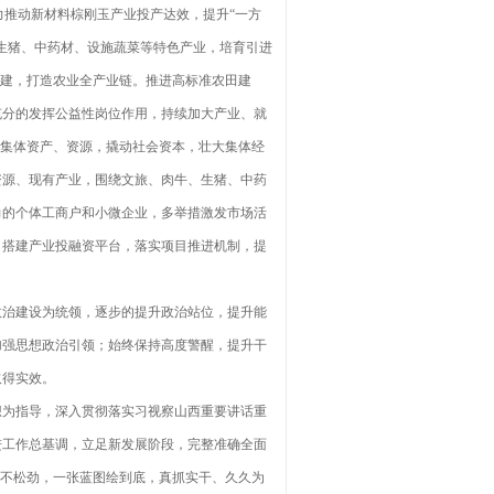
力推动新材料棕刚玉产业投产达效，提升“一方
生猪、中药材、设施蔬菜等特色产业，培育引进
创建，打造农业全产业链。推进高标准农田建
充分的发挥公益性岗位作用，持续加大产业、就
活集体资产、资源，撬动社会资本，壮大集体经
资源、现有产业，围绕文旅、肉牛、生猪、中药
力的个体工商户和小微企业，多举措激发市场活
司搭建产业投融资平台，落实项目推进机制，提
治建设为统领，逐步的提升政治站位，提升能
加强思想政治引领；始终保持高度警醒，提升干
取得实效。
为指导，深入贯彻落实习视察山西重要讲话重
进工作总基调，立足新发展阶段，完整准确全面
标不松劲，一张蓝图绘到底，真抓实干、久久为