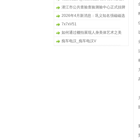
能解决方案 - OFweek网
潜江市公共查验查验测验中心正式挂牌
2026年4月新消息：巩义知名强磁磁选
机供应商欧瑞重工深度解析与选型指南
7x7xV51
如何通过棚拍展现人身美体艺术之美
痴车电汉_痴车电汉V