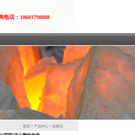
电话：18603798888
首页
>
产品中心
>
棕刚玉