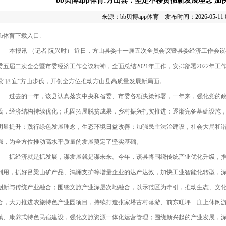
bb贝博app体育:方山县：坚定不移贯彻新发展理念 加
来源：
bb贝博app体育
发布时间：2026-05-11 04
bb体育下载入口:
本报讯 （记者 阮兴时） 近日，方山县委十一届五次全员会议暨县委经济工作会
委五届二次全会暨市委经济工作会议精神，全面总结2021年工作，安排部署2022年
设“四宜”方山步伐，开创全方位推动方山县高质量发展新局面。
过去的一年，该县认真落实中央和省委、市委各项决策部署，一年来，强化党的政
伐，经济结构持续优化；巩固拓展脱贫成果，乡村振兴扎实推进；逐渐完备基础设施
明显提升；践行绿色发展理念，生态环境日益改善；加强民主法治建设，社会大局和
强，为全方位推动高水平质量的发展奠定了坚实基础。
抓经济就是抓发展，谋发展就是谋未来。今年，该县将围绕传统产业优化升级，推
利用，抓好吕梁山矿产品、鸿澜支护等增量企业的达产达效，加快工业智能化转型，
创新与传统产业融合；围绕文旅产业深层次地融合，以示范区为牵引，推动生态、文
合，大力推进农旅特色产业园项目，持续打造张家塔古村落游、前东旺坪—庄上休闲
镇、康养式特色民宿建设，强化文旅资源一体化运营管理；围绕新兴起的产业发展，