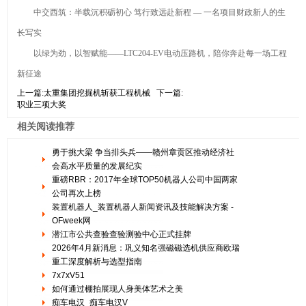
中交西筑：半载沉积砺初心 笃行致远赴新程 — 一名项目财政新人的生
长写实
以绿为劲，以智赋能——LTC204-EV电动压路机，陪你奔赴每一场工程
新征途
上一篇:
太重集团挖掘机斩获工程机械
下一篇:
职业三项大奖
相关阅读推荐
勇于挑大梁 争当排头兵——赣州章贡区推动经济社
会高水平质量的发展纪实
重磅RBR：2017年全球TOP50机器人公司中国两家
公司再次上榜
装置机器人_装置机器人新闻资讯及技能解决方案 -
OFweek网
潜江市公共查验查验测验中心正式挂牌
2026年4月新消息：巩义知名强磁磁选机供应商欧瑞
重工深度解析与选型指南
7x7xV51
如何通过棚拍展现人身美体艺术之美
痴车电汉_痴车电汉V