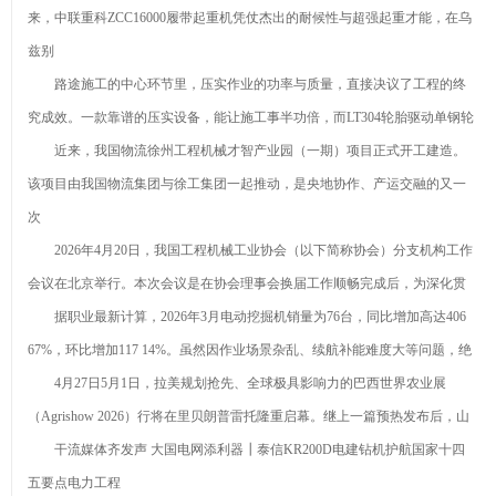
来，中联重科ZCC16000履带起重机凭仗杰出的耐候性与超强起重才能，在乌
兹别
路途施工的中心环节里，压实作业的功率与质量，直接决议了工程的终
究成效。一款靠谱的压实设备，能让施工事半功倍，而LT304轮胎驱动单钢轮
近来，我国物流徐州工程机械才智产业园（一期）项目正式开工建造。
该项目由我国物流集团与徐工集团一起推动，是央地协作、产运交融的又一
次
2026年4月20日，我国工程机械工业协会（以下简称协会）分支机构工作
会议在北京举行。本次会议是在协会理事会换届工作顺畅完成后，为深化贯
据职业最新计算，2026年3月电动挖掘机销量为76台，同比增加高达406
67%，环比增加117 14%。虽然因作业场景杂乱、续航补能难度大等问题，绝
4月27日5月1日，拉美规划抢先、全球极具影响力的巴西世界农业展
（Agrishow 2026）行将在里贝朗普雷托隆重启幕。继上一篇预热发布后，山
干流媒体齐发声 大国电网添利器┃泰信KR200D电建钻机护航国家十四
五要点电力工程