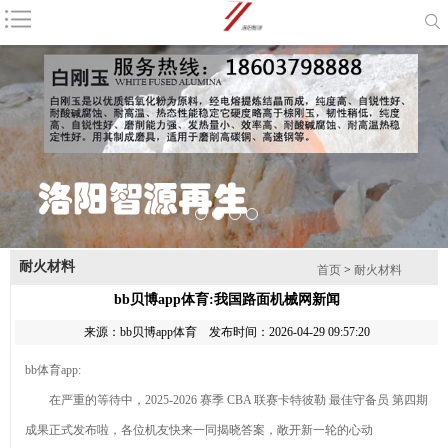
咨询电话：
18603798888
首页
公司简介
产品中心
新闻资讯
耐火材料
磨料
联系我们
网站地图
1
2
3
4
耐火材料
产品列表
首页
>
耐火材料
bb贝博app体育:我国路面机械网新闻
棕刚玉
来源：
bb贝博app体育
发布时间：2026-04-29 09:57:20
钻石最新资
bb体育app:
讯-快科技--科技
2026年8月
在严重的等待中，2025-2026 赛季 CBA 联赛卡特彼勒 最佳守备员 第四期
改动未来
金刚砂厂家推荐
产业链上的
成果正式发布啦，各位机友快来一同揭晓答案，敞开新一轮的心动
指南：除锈金刚
山东好品牌丨藏
棕刚玉的主