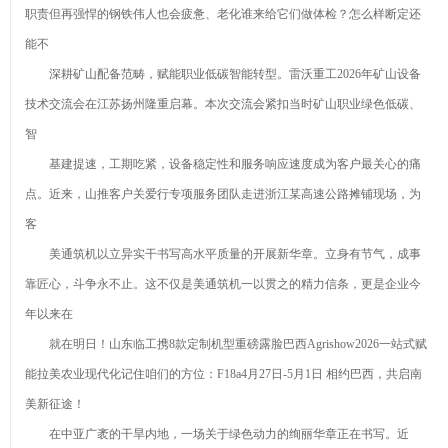
职责但再强悍的钢铁伟人也会疲惫、老化谁来给它们做体检？怎么样断定还
能不
深耕矿山配备范畴，赋能职业低碳智能转型。雷沃重工2026年矿山设备
技术交流会在江苏扬州隆重启幕。本次交流会紧扣当时矿山职业绿色低碳、
智
基建提速，工期吃紧，设备稳定性和服务响应速度成为客户最关心的痛
点。近来，山推客户关爱行专项服务团队走进浙江某高速公路摊铺现场，为
客
美通筑机以立异实干书写高水平质量的开展新华章。立身有节气，成事
靠匠心，斗争永不止。这不仅是美通筑机一以贯之的精力信条，更是企业今
年以来在
就在明日！山东临工携8款定制机型重磅露脸巴西Agrishow2026一站式赋
能拉美农业现代化记住咱们的方位：F18a4月27日-5月1日 相约巴西，共启南
美新征途！
在中亚广袤的干旱内地，一场关于绿色动力的绚丽华章正在书写。近