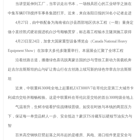
当讲堂延伸到工厂，当常识走出书本，一场独具匠心的工业研学之旅在
砂喷砂黑磨料公
在玻璃中
要成分有什么
白刚玉
中集车辆DTB搅拌车事务集团打开。近来，来自洛阳日报的50名小记者走进
司优选！
的“黑”科技
钻石最新资
4月27日，由中铁配备为海南省白沙县西部地区供水工程（一期）量身定
讯-快科技--科技
2026年8月
做小直径凯式硬岩掘进机白沙号顺畅贯穿，标志着工程输水主隧洞施工获得
改动未来
金刚砂厂家推荐
4月23日至24日，加拿大国家重型设备博览会（Canada National Heavy
产业链上的
Equipment Show）在加拿大多伦多隆重举行。本届展会汇聚了全球工程
指南：除锈金刚
山东好品牌丨藏
棕刚玉的主
沿着丝路古道，播撒绿色喜讯脱离蒙古国的沙与雪徐工新动力装载机奔
砂喷砂黑磨料公
在玻璃中
要成分有什么
赴吉尔吉斯斯坦的山与矿让青山行在古丝路上续写新的绿色华章吉尔吉斯斯
司优选！
的“黑”科技
坦
近来，中联重科300吨全地上起重机ZAT3000V7在哥伦比亚第三大城市卡
利成功交给并顺畅检验。这是中联重科在哥伦比亚交给的首台300吨级全地上
气温渐升，生鲜冷链看护应战继续晋级。如安在时效与本钱的两层压力
下，保证每一单货品鲜人一步、安全抵达？豪沃TS冷藏车以硬核节油实力与
智
百米高空钢铁巨臂起落之间吊起的是楼房、风电、港口组件更是安全与