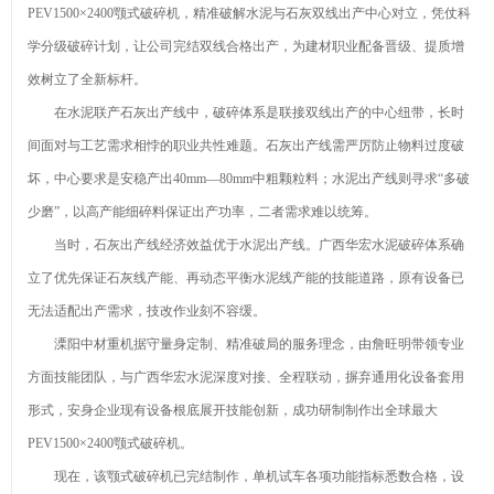
PEV1500×2400颚式破碎机，精准破解水泥与石灰双线出产中心对立，凭仗科
砂喷砂黑磨料公
在玻璃中
要成分有什么
白刚玉
学分级破碎计划，让公司完结双线合格出产，为建材职业配备晋级、提质增
司优选！
的“黑”科技
钻石最新资
效树立了全新标杆。
讯-快科技--科技
2026年8月
在水泥联产石灰出产线中，破碎体系是联接双线出产的中心纽带，长时
改动未来
金刚砂厂家推荐
间面对与工艺需求相悖的职业共性难题。石灰出产线需严厉防止物料过度破
产业链上的
坏，中心要求是安稳产出40mm—80mm中粗颗粒料；水泥出产线则寻求“多破
指南：除锈金刚
山东好品牌丨藏
棕刚玉的主
少磨”，以高产能细碎料保证出产功率，二者需求难以统筹。
砂喷砂黑磨料公
在玻璃中
要成分有什么
当时，石灰出产线经济效益优于水泥出产线。广西华宏水泥破碎体系确
司优选！
的“黑”科技
立了优先保证石灰线产能、再动态平衡水泥线产能的技能道路，原有设备已
无法适配出产需求，技改作业刻不容缓。
溧阳中材重机据守量身定制、精准破局的服务理念，由詹旺明带领专业
方面技能团队，与广西华宏水泥深度对接、全程联动，摒弃通用化设备套用
形式，安身企业现有设备根底展开技能创新，成功研制制作出全球最大
PEV1500×2400颚式破碎机。
现在，该颚式破碎机已完结制作，单机试车各项功能指标悉数合格，设